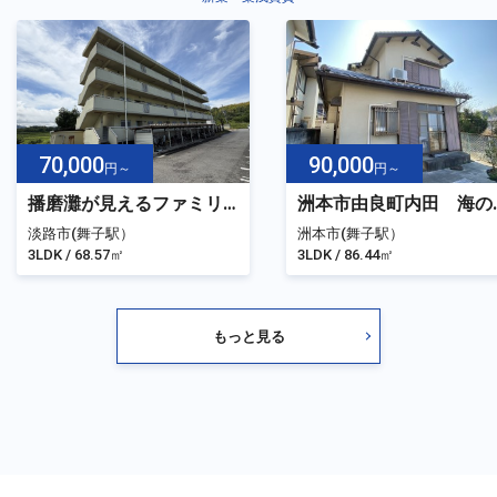
70,000
90,000
円～
円～
播磨灘が見えるファミリーおすすめ物件
洲本市由良町内
淡路市(舞子駅）
洲本市(舞子駅）
3LDK / 68.57㎡
3LDK / 86.44㎡
もっと見る