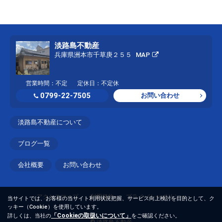
淡路島不動産
兵庫県洲本市千草庚２５５
MAP
営業時間：不定
定休日：不定休
0799-22-7505
お問い合わせ
淡路島不動産について
ブログ一覧
会社概要
お問い合わせ
アクセスマップ
利用規約
プライバシーポリシー
当サイトでは、お客様の当サイト利用状況把握、サービス向上検討を目的として、ク
ッキー（Cookie）を使用しています。
「Cookieの取扱いについて」
詳しくは、当社の
をご確認ください。