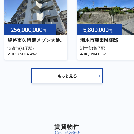
256,000,000
5,800,000
円～
円～
淡路市久留麻メゾン大池台
洲本市津田M様邸
淡路市(舞子駅）
洲本市(舞子駅）
2LDK / 2034.49㎡
4DK / 284.00㎡
もっと見る
賃貸物件
新築・築浅賃貸